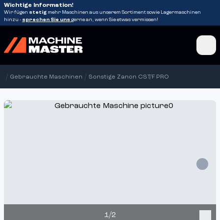
Wichtige Information!
Wir fügen
stetig
mehr Maschinen aus unserem Sortiment sowie Lagermaschinen
hinzu -
sprechen Sie uns
gerne an, wenn Sie etwas vermissen!
/
/
Gebrauchte Maschinen
Sonstige Zanon CST/F PRO
1/2