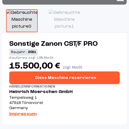
Item
1
of
2
Item
1
Sonstige Zanon CST/F PRO
of
Baujahr :
2021
2
Kaufpreis zzgl. 19% MwSt.:
15.500,00 €
zzgl. MwSt.
Diese Maschine reservieren
HÄNDLERINFORMATIONEN
Heinrich Moerschen GmbH
Tempelsweg 1
47918 Tönisvorst
Germany
Impressum